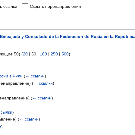
ь ссылки
Скрыть перенаправления
Embajada y Consulado de la Federación de Rusia en la República
ующие 50
) (
20
|
50
|
100
|
250
|
500
)
ссии в Чили
(
← ссылки
)
ренаправление)
(
← ссылки
)
ренаправление)
(
← ссылки
)
ссылки
)
авление)
(
← ссылки
)
и
)