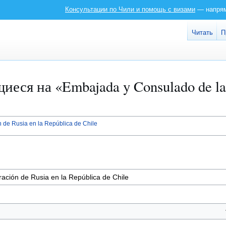
Консультации по Чили и помощь с визами
— напряму
Читать
П
ся на «Embajada y Consulado de la F
 de Rusia en la República de Chile