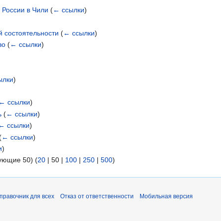
 России в Чили
(
← ссылки
)
 состоятельности
(
← ссылки
)
во
(
← ссылки
)
ылки
)
← ссылки
)
ь
(
← ссылки
)
← ссылки
)
(
← ссылки
)
и
)
ующие 50
) (
20
|
50
|
100
|
250
|
500
)
справочник для всех
Отказ от ответственности
Мобильная версия