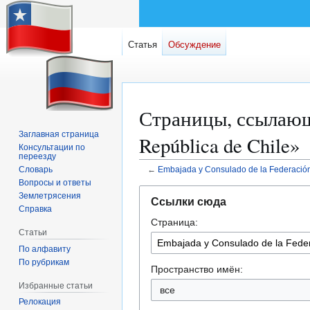
Статья
Обсуждение
Страницы, ссылающие
Заглавная страница
República de Chile»
Консультации по
переезду
←
Embajada y Consulado de la Federación
Словарь
Вопросы и ответы
Перейти
Перейти
Землетрясения
Ссылки сюда
к
к
Справка
Страница:
навигации
поиску
Статьи
По алфавиту
По рубрикам
Пространство имён:
Избранные статьи
все
Релокация