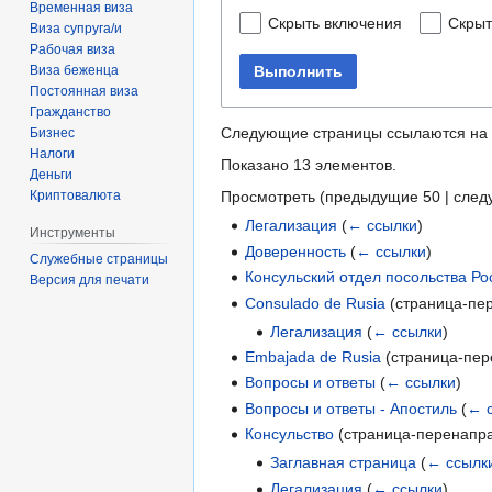
Временная виза
Скрыть включения
Скрыт
Виза супруга/и
Рабочая виза
Выполнить
Виза беженца
Постоянная виза
Гражданство
Следующие страницы ссылаются на
Бизнес
Налоги
Показано 13 элементов.
Деньги
Просмотреть (
предыдущие 50
|
след
Криптовалюта
Легализация
(
← ссылки
)
Инструменты
Доверенность
(
← ссылки
)
Служебные страницы
Консульский отдел посольства Ро
Версия для печати
Consulado de Rusia
(страница-пе
Легализация
(
← ссылки
)
Embajada de Rusia
(страница-пе
Вопросы и ответы
(
← ссылки
)
Вопросы и ответы - Апостиль
(
← 
Консульство
(страница-перенапр
Заглавная страница
(
← ссылк
Легализация
(
← ссылки
)