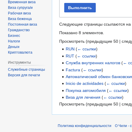
Временная виза
Выполнить
Виза супруга/и
Рабочая виза
Виза беженца
Следующие страницы ссылаются на
Постоянная виза
Гражданство
Показано 8 элементов.
Бизнес
Просмотреть (
предыдущие 50
|
след
Налоги
Деньги
RUN
(
← ссылки
)
Криптовалюта
RUT
(
← ссылки
)
Служба внутренних налогов
(
← с
Инструменты
Factura
(
← ссылки
)
Служебные страницы
Версия для печати
Автоматический обмен банковск
Inicio de actividades
(
← ссылки
)
Покупка автомобиля
(
← ссылки
)
Виза для лечения
(
← ссылки
)
Просмотреть (
предыдущие 50
|
след
Политика конфиденциальности
О Чили - 