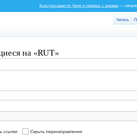
Консультации по Чили и помощь с визами
— напряму
Читать
П
щиеся на «RUT»
ь ссылки
Скрыть перенаправления