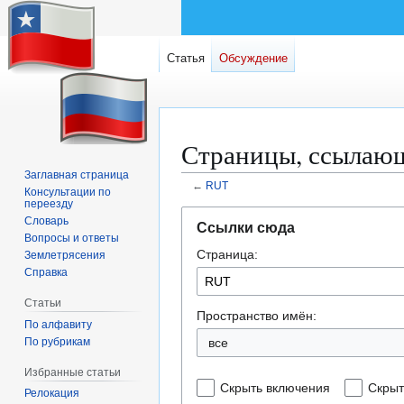
Статья
Обсуждение
Страницы, ссылаю
Заглавная страница
←
RUT
Консультации по
переезду
Перейти
Перейти
Словарь
Ссылки сюда
к
к
Вопросы и ответы
Страница:
навигации
поиску
Землетрясения
Справка
Статьи
Пространство имён:
По алфавиту
По рубрикам
все
Избранные статьи
Скрыть включения
Скрыт
Релокация