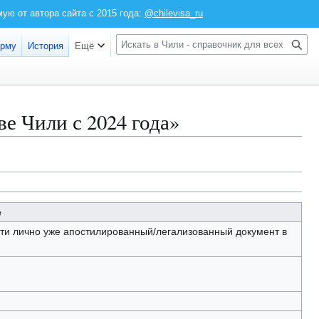
ю от автора сайта с 2015 года:
@chilevisa_ru
Войти
П
орму
История
Ещё
о
и
с
к
е Чили с 2024 года»
e
ти лично уже апостилированный/легализованный документ в