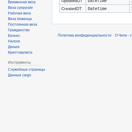
UpdatedDT
Datetime
Временная виза
Виза супруга/и
CreatedDT
Datetime
Рабочая виза
Виза беженца
Постоянная виза
Гражданство
Политика конфиденциальности
О Чили - 
Бизнес
Налоги
Деньги
Криптовалюта
Инструменты
Служебные страницы
Данные cargo