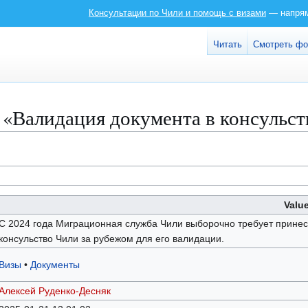
Консультации по Чили и помощь с визами
— напряму
Читать
Смотреть ф
«Валидация документа в консульств
Valu
С 2024 года Миграционная служба Чили выборочно требует принес
консульство Чили за рубежом для его валидации.
Визы
•
Документы
Алексей Руденко-Десняк