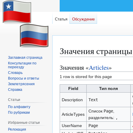
Статья
Обсуждение
Значения страницы 
Заглавная страница
Консультации по
Значения «
Articles
»
Перейти
Перейти
переезду
к
к
Словарь
1 row is stored for this page
Вопросы и ответы
навигации
поиску
Землетрясения
Field
Тип поля
Справка
Description
Text
Статьи
По алфавиту
Список
Page
,
По рубрикам
ArticleTypes
разделитель:
,
Избранные статьи
UserName
Page
Релокация