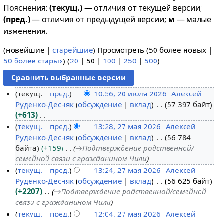
Пояснения:
(текущ.)
— отличия от текущей версии;
(пред.)
— отличия от предыдущей версии;
м
— малые
изменения.
(
новейшие
|
старейшие
) Просмотреть (
50 более новых
|
50 более старых
) (
20
|
50
|
100
|
250
|
500
)
текущ.
пред.
10:56, 20 июля 2026
Алексей
Руденко-Десняк
обсуждение
вклад
57 397 байт
2
+613
0
Н
текущ.
пред.
13:28, 27 мая 2026
Алексей
и
е
Руденко-Десняк
обсуждение
вклад
56 784
2
ю
т
байта
+159
→
Подтверждение родственной/
7
л
о
семейной связи с гражданином Чили
м
я
п
текущ.
пред.
13:24, 27 мая 2026
Алексей
а
2
и
Руденко-Десняк
обсуждение
вклад
56 625 байт
я
0
с
+2207
→
Подтверждение родственной/семейной
2
2
а
связи с гражданином Чили
0
6
н
текущ.
пред.
12:04, 27 мая 2026
Алексей
2