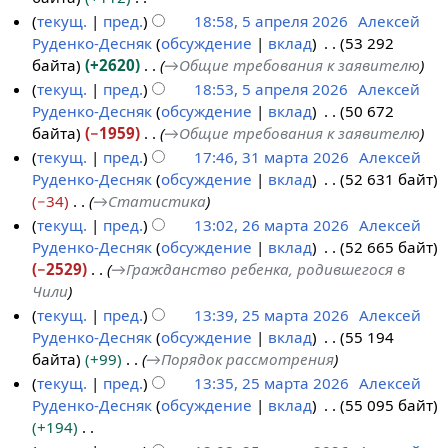
2
2
Н
текущ.
пред.
18:58, 5 апреля 2026
Алексей
0
6
е
Руденко-Десняк
обсуждение
вклад
53 292
2
т
байта
+2620
→
Общие требования к заявителю
6
о
текущ.
пред.
18:53, 5 апреля 2026
Алексей
п
Руденко-Десняк
обсуждение
вклад
50 672
и
байта
−1959
→
Общие требования к заявителю
с
текущ.
пред.
17:46, 31 марта 2026
Алексей
а
Руденко-Десняк
обсуждение
вклад
52 631 байт
3
н
−34
→
Статистика
1
и
текущ.
пред.
13:02, 26 марта 2026
Алексей
м
я
Руденко-Десняк
обсуждение
вклад
52 665 байт
2
а
п
−2529
→
Гражданство ребенка, родившегося в
6
р
р
Чили
м
т
а
текущ.
пред.
13:39, 25 марта 2026
Алексей
а
а
в
Руденко-Десняк
обсуждение
вклад
55 194
2
р
2
к
байта
+99
→
Порядок рассмотрения
5
т
0
и
текущ.
пред.
13:35, 25 марта 2026
Алексей
м
а
2
Руденко-Десняк
обсуждение
вклад
55 095 байт
а
2
6
+194
р
0