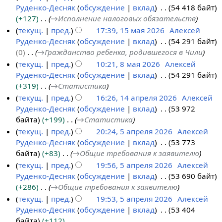
и
Руденко-Десняк
обсуждение
вклад
54 418 байт
6
я
+127
→
Исполнение налоговых обязательств
п
текущ.
пред.
17:39, 15 мая 2026
Алексей
р
Руденко-Десняк
обсуждение
вклад
54 291 байт
1
а
0
→
Гражданство ребенка, родившегося в Чили
5
в
текущ.
пред.
10:21, 8 мая 2026
Алексей
м
к
Руденко-Десняк
обсуждение
вклад
54 291 байт
8
а
и
+319
→
Статистика
м
я
текущ.
пред.
16:26, 14 апреля 2026
Алексей
а
2
Руденко-Десняк
обсуждение
вклад
53 972
1
я
0
байта
+199
→
Статистика
4
2
2
текущ.
пред.
20:24, 5 апреля 2026
Алексей
а
0
6
Руденко-Десняк
обсуждение
вклад
53 773
5
п
2
байта
+83
→
Общие требования к заявителю
а
р
6
текущ.
пред.
19:56, 5 апреля 2026
Алексей
п
е
Руденко-Десняк
обсуждение
вклад
53 690 байт
р
л
+286
→
Общие требования к заявителю
е
я
текущ.
пред.
19:53, 5 апреля 2026
Алексей
л
2
Руденко-Десняк
обсуждение
вклад
53 404
я
0
байта
+112