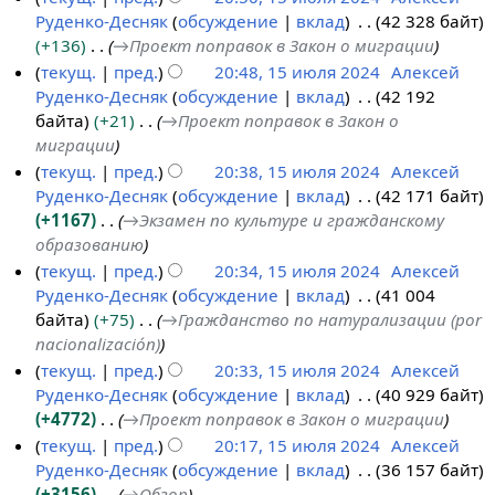
2
а
п
Руденко-Десняк
обсуждение
вклад
42 328 байт
1
4
н
и
+136
→
Проект поправок в Закон о миграции
5
и
с
текущ.
пред.
20:48, 15 июля 2024
Алексей
и
я
а
Руденко-Десняк
обсуждение
вклад
42 192
ю
п
н
байта
+21
→
Проект поправок в Закон о
л
р
и
миграции
я
а
я
текущ.
пред.
20:38, 15 июля 2024
Алексей
2
в
п
Руденко-Десняк
обсуждение
вклад
42 171 байт
0
к
р
+1167
→
Экзамен по культуре и гражданскому
2
и
а
образованию
4
в
текущ.
пред.
20:34, 15 июля 2024
Алексей
к
Руденко-Десняк
обсуждение
вклад
41 004
и
байта
+75
→
Гражданство по натурализации (por
nacionalización)
текущ.
пред.
20:33, 15 июля 2024
Алексей
Руденко-Десняк
обсуждение
вклад
40 929 байт
+4772
→
Проект поправок в Закон о миграции
текущ.
пред.
20:17, 15 июля 2024
Алексей
Руденко-Десняк
обсуждение
вклад
36 157 байт
+3156
→
Обзор