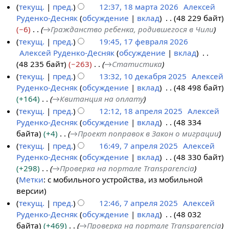
а
текущ.
пред.
12:37, 18 марта 2026
Алексей
2
в
Руденко-Десняк
обсуждение
вклад
48 229 байт
6
к
−6
→
Гражданство ребенка, родившегося в Чили
и
текущ.
пред.
19:45, 17 февраля 2026
Алексей Руденко-Десняк
обсуждение
вклад
1
48 235 байт
−263
→
Статистика
7
текущ.
пред.
13:32, 10 декабря 2025
Алексей
ф
Руденко-Десняк
обсуждение
вклад
48 498 байт
1
е
+164
→
Квитанция на оплату
0
в
текущ.
пред.
12:12, 18 апреля 2025
Алексей
д
р
Руденко-Десняк
обсуждение
вклад
48 334
1
е
а
байта
+4
→
Проект поправок в Закон о миграции
8
к
л
текущ.
пред.
16:49, 7 апреля 2025
Алексей
а
а
я
Руденко-Десняк
обсуждение
вклад
48 330 байт
7
п
б
2
+298
→
Проверка на портале Transparencia
а
р
р
0
Метки
:
с мобильного устройства
из мобильной
п
е
я
2
версии
р
л
2
6
текущ.
пред.
12:46, 7 апреля 2025
Алексей
е
я
0
Руденко-Десняк
обсуждение
вклад
48 032
л
2
2
байта
+469
→
Проверка на портале Transparencia