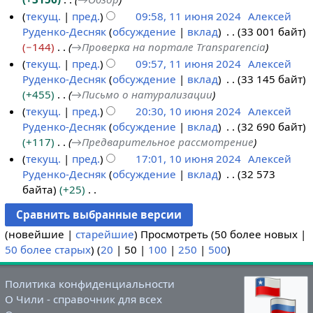
текущ.
пред.
09:58, 11 июня 2024
Алексей
Руденко-Десняк
обсуждение
вклад
33 001 байт
1
−144
→
Проверка на портале Transparencia
1
текущ.
пред.
09:57, 11 июня 2024
Алексей
и
Руденко-Десняк
обсуждение
вклад
33 145 байт
ю
+455
→
Письмо о натурализации
н
текущ.
пред.
20:30, 10 июня 2024
Алексей
я
Руденко-Десняк
обсуждение
вклад
32 690 байт
1
2
+117
→
Предварительное рассмотрение
0
0
текущ.
пред.
17:01, 10 июня 2024
Алексей
и
2
Руденко-Десняк
обсуждение
вклад
32 573
ю
4
байта
+25
н
Н
я
е
2
(
новейшие
|
старейшие
) Просмотреть (
50 более новых
|
т
0
50 более старых
) (
20
|
50
|
100
|
250
|
500
)
о
2
п
4
и
Политика конфиденциальности
с
О Чили - справочник для всех
а