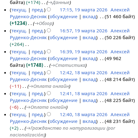
байта
+174
→
Данные
6
текущ.
пред.
17:15, 19 марта 2026
Алексей
Руденко-Десняк
обсуждение
вклад
51 460 байт
+1234
→
Обзор
текущ.
пред.
16:57, 19 марта 2026
Алексей
Руденко-Десняк
обсуждение
вклад
50 226 байт
+264
Н
текущ.
пред.
16:39, 19 марта 2026
Алексей
е
Руденко-Десняк
обсуждение
вклад
49 962
т
байта
+1748
→
Статистика
о
текущ.
пред.
12:42, 18 марта 2026
Алексей
п
Руденко-Десняк
обсуждение
вклад
48 214 байт
1
и
−11
→
Оплата онлайн
8
с
текущ.
пред.
12:41, 18 марта 2026
Алексей
м
а
Руденко-Десняк
обсуждение
вклад
48 225 байт
а
н
−6
→
Оплата онлайн
р
и
текущ.
пред.
12:40, 18 марта 2026
Алексей
т
я
Руденко-Десняк
обсуждение
вклад
48 231 байт
а
п
+2
→
Гражданство по натурализации (por
2
р
nacionalización)
0