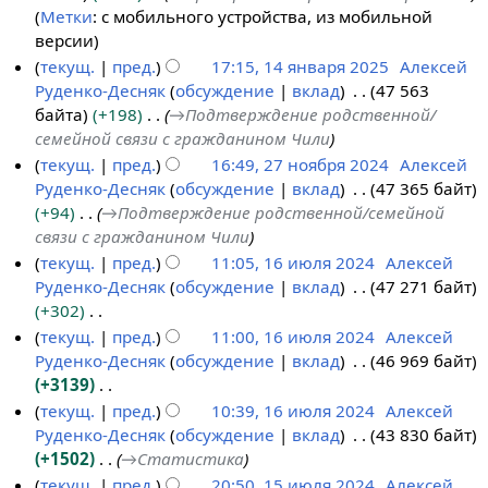
я
0
5
Метки
:
с мобильного устройства
из мобильной
2
2
версии
0
5
текущ.
пред.
17:15, 14 января 2025
Алексей
2
Руденко-Десняк
обсуждение
вклад
47 563
1
5
байта
+198
→
Подтверждение родственной/
4
семейной связи с гражданином Чили
я
текущ.
пред.
16:49, 27 ноября 2024
Алексей
н
Руденко-Десняк
обсуждение
вклад
47 365 байт
2
в
+94
→
Подтверждение родственной/семейной
7
а
связи с гражданином Чили
н
р
текущ.
пред.
11:05, 16 июля 2024
Алексей
о
я
Руденко-Десняк
обсуждение
вклад
47 271 байт
1
я
2
+302
6
б
0
Н
текущ.
пред.
11:00, 16 июля 2024
Алексей
и
р
2
е
Руденко-Десняк
обсуждение
вклад
46 969 байт
ю
я
5
т
+3139
л
2
о
Н
текущ.
пред.
10:39, 16 июля 2024
Алексей
я
0
п
е
Руденко-Десняк
обсуждение
вклад
43 830 байт
2
2
и
т
+1502
→
Статистика
0
4
с
о
текущ.
пред.
20:50, 15 июля 2024
Алексей