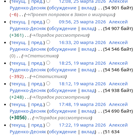
Н
текущ.
пред.
12:08, 25 марта 2026
Алексей
т
2
е
Руденко-Десняк
обсуждение
вклад
54 901 байт
а
6
т
−6
→
Проект поправок в Закон о миграции
2
о
текущ.
пред.
09:56, 25 марта 2026
Алексей
0
п
Руденко-Десняк
обсуждение
вклад
54 907 байт
2
и
+361
→
Порядок рассмотрения
6
с
текущ.
пред.
16:33, 20 марта 2026
Алексей
а
Руденко-Десняк
обсуждение
вклад
54 546 байт
2
н
0
→
Статистика
0
и
текущ.
пред.
18:25, 19 марта 2026
Алексей
м
я
Руденко-Десняк
обсуждение
вклад
54 546 байт
1
а
п
−392
→
Статистика
9
р
р
текущ.
пред.
18:12, 19 марта 2026
Алексей
м
т
а
Руденко-Десняк
обсуждение
вклад
54 938 байт
а
а
в
+248
→
Порядок рассмотрения
р
2
к
текущ.
пред.
17:48, 19 марта 2026
Алексей
т
0
и
Руденко-Десняк
обсуждение
вклад
54 690 байт
а
2
+3056
→
Порядок рассмотрения
2
6
текущ.
пред.
17:22, 19 марта 2026
Алексей
0
Руденко-Десняк
обсуждение
вклад
51 634
2