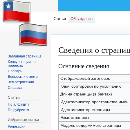
Статья
Обсуждение
Сведения о страни
Заглавная страница
Консультации по
Основные сведения
Перейти
Перейти
переезду
к
к
Словарь
Вопросы и ответы
навигации
поиску
Отображаемый заголовок
Землетрясения
Ключ сортировки по умолчанию
Справка
Длина страницы (в байтах)
Статьи
Идентификатор пространства имён
По алфавиту
Идентификатор страницы
По рубрикам
Язык страницы
Избранные статьи
Модель содержимого страницы
Релокация