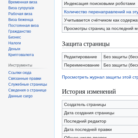
Временная виза
Индексация поисковыми роботами
Виза супруга/и
Количество перенаправлений на эт
Рабочая виза
Учитывается счётчиком как содерж
Виза беженца
Постоянная виза
Просмотры страниц за последний м
Гражданство
Бизнес
Защита страницы
Налоги
Деньги
Криптовалюта
Редактирование
Без защиты (бес
Переименование
Без защиты (бес
Инструменты
Ссылки сюда
Просмотреть журнал защиты этой с
Связанные правки
Служебные страницы
История изменений
Сведения о странице
Данные cargo
Создатель страницы
Дата создания страницы
Последний редактор
Дата последней правки
Общее число правок