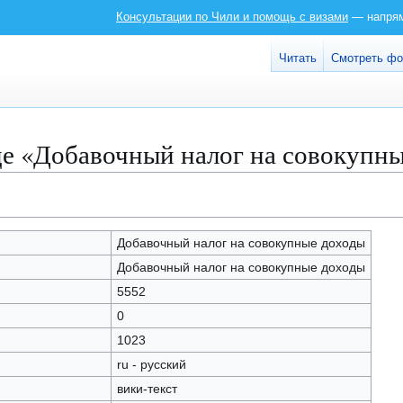
Консультации по Чили и помощь с визами
— напряму
Читать
Смотреть ф
це «Добавочный налог на совокупн
Добавочный налог на совокупные доходы
Добавочный налог на совокупные доходы
5552
0
1023
ru - русский
вики-текст