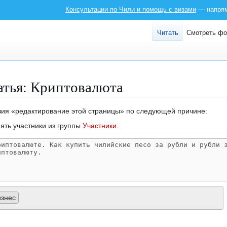
Консультации по Чили и помощь с визами
— напряму
Читать
Смотреть ф
атья: Криптовалюта
твия «редактирование этой страницы» по следующей причине:
ять участники из группы
Участники
.
изнес