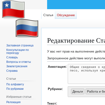
Статья
Обсуждение
Редактирование Ст
Заглавная страница
Консультации по
Перейти
Перейти
У вас нет прав на выполнение дейс
переезду
к
к
Словарь
Запрошенное действие могут выполн
навигации
поиску
Вопросы и ответы
Аннотация:
Землетрясения
Справка
Статьи
По алфавиту
Рубрики:
По рубрикам
Деньги
Работа и б
Избранные статьи
Релокация
Текст: