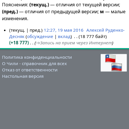
Пояснения:
(текущ.)
— отличия от текущей версии;
(пред.)
— отличия от предыдущей версии;
м
— малые
изменения.
текущ.
пред.
12:27, 19 мая 2016
Алексей Руденко-
Десняк
обсуждение
вклад
18 777 байт
1
+18 777
→
Запись на прием через Интернет
9
м
а
Политика конфиденциальности
я
О Чили - справочник для всех
Отказ от ответственности
2
Настольная версия
0
1
6