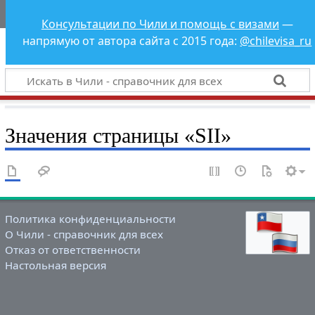
Чили - справочник
Консультации по Чили и помощь с визами
—
для всех
напрямую от автора сайта с 2015 года:
@chilevisa_ru
Значения страницы «SII»
Политика конфиденциальности
О Чили - справочник для всех
Отказ от ответственности
Настольная версия