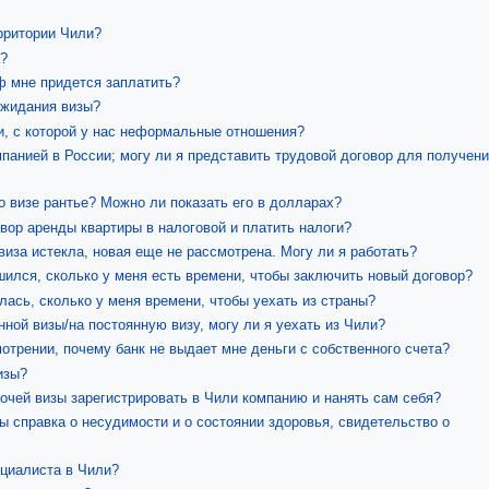
ерритории Чили?
?
ф мне придется заплатить?
ожидания визы?
и, с которой у нас неформальные отношения?
панией в России; могу ли я представить трудовой договор для получени
о визе рантье? Можно ли показать его в долларах?
вор аренды квартиры в налоговой и платить налоги?
 виза истекла, новая еще не рассмотрена. Могу ли я работать?
ился, сколько у меня есть времени, чтобы заключить новый договор?
ась, сколько у меня времени, чтобы уехать из страны?
ной визы/на постоянную визу, могу ли я уехать из Чили?
отрении, почему банк не выдает мне деньги с собственного счета?
изы?
очей визы зарегистрировать в Чили компанию и нанять сам себя?
 справка о несудимости и о состоянии здоровья, свидетельство о
циалиста в Чили?