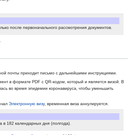
олько после первоначального рассмотрения документов.
.
нной почты приходит письмо с дальнейшими инструкциями.
умент в формате PDF c QR-кодом, который и является визой. В
лась во время эпидемии коронавируса, чтобы уменьшить
качал
Электронную визу
, временная виза аннулируется.
а в 182 календарных дня (полгода).