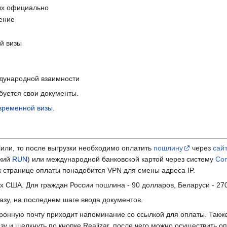
ых официально
ение
й визы
дународной взаимности
буется свои документы.
временной визы
.
или, то после выгрузки необходимо оплатить
пошлину
через
сай
ский
RUN
) или международной банковской картой через систему
Co
к странице оплаты понадобится VPN для смены адреса IP.
 США. Для граждан России пошлина - 90 долларов, Беларуси - 270
зу, на последнем шаге ввода документов.
ронную почту приходит напоминание со ссылкой для оплаты. Также
визу и щелкнуть по кнопке Realizar, после чего можно осуществить оп