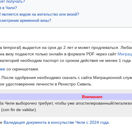
ует получать?
м в Чили?
al является видом на жительство или визой?
ссмотрение временной визы?
a temporal) выдается на срок до 2 лет и может продлеваться. Любая
на визу подаются только онлайн в формате PDF через сайт
Миграц
категорий необходим паспорт со сроком действия не менее 1 года и
зке
со скриншотами.
е. После одобрения необходимо скачать с сайта Миграционной сл
кое удостоверение личности в Рехистро Сивиль.
Внимание
ба Чили выборочно требует, чтобы уже апостилированный/легализо
on fin de validar).
ье
Валидация документа в консульстве Чили с 2024 года
.