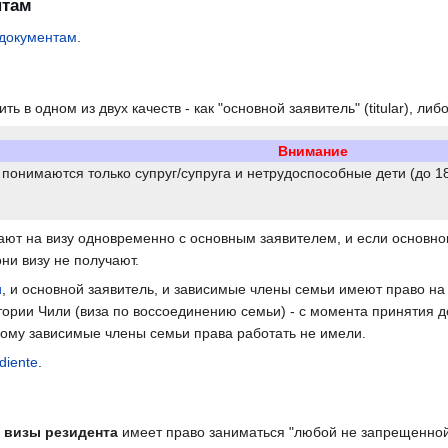
нтам
 документам
.
 в одном из двух качеств - как "основной заявитель" (titular), либ
Внимание
онимаются только супруг/супруга и нетрудоспособные дети (до 18 
ют на визу одновременно с основным заявителем, и если основном
они визу не получают.
и
, и основной заявитель, и зависимые члены семьи имеют право на
тории Чили (виза по воссоединению семьи) - с момента принятия д
рому зависимые члены семьи права работать не имели.
diente
.
 визы резидента
имеет право заниматься "любой не запрещенной 