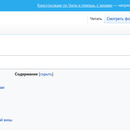
Консультации по Чили и помощь с визами
— напряму
Читать
Смотреть ф
Содержание
там
ой визы