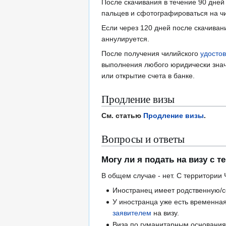
После скачивания в течение 90 дней
пальцев и сфотографироваться на ч
Если через 120 дней после скачиван
аннулируется.
После получения чилийского
удосто
выполнения любого юридически значи
или открытие счета в банке.
Продление визы
См. статью
Продление визы
.
Вопросы и ответы
Могу ли я подать на визу с 
В общем случае - нет. С территории
Иностранец имеет родственную/с
У иностранца уже есть временная
заявителем
на визу.
Виза по гуманитарным основаниям