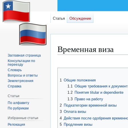
Статья
Обсуждение
Временная виза
Заглавная страница
Консультации по
Перейти
Перейти
переезду
к
к
Словарь
навигации
поиску
Вопросы и ответы
1
Общие положения
Землетрясения
1.1
Общие требования к докумен
Справка
1.2
Понятия titular и dependiente
Статьи
1.3
Право на работу
По алфавиту
2
Подкатегории временной визы
По рубрикам
3
Оплата визы
Избранные статьи
4
Действия после одобрения временн
5
Продление визы
Релокация