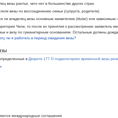
лец визы рантье, чего нет в большинстве других стран.
тели визы по воссоединению семьи (супруг/а, родители).
я ли владелец визы основным заявителем (titular) или зависимым ч
рритории Чили, то после их принятия к рассмотрению заявитель и
емьи и визу по гуманитарным основаниям. Остальные должны дожда
огу ли я работать в период ожидания визы?
изы
определенные в
Декрете 177 О подкатегориях временной визы рез
и
аняются международные соглашения