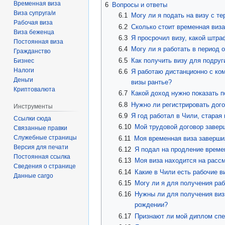
Временная виза
6
Вопросы и ответы
Виза супруга/и
6.1
Могу ли я подать на визу с т
Рабочая виза
6.2
Сколько стоит временная виза
Виза беженца
6.3
Я просрочил визу, какой штра
Постоянная виза
6.4
Могу ли я работать в период 
Гражданство
6.5
Как получить визу для подруг
Бизнес
Налоги
6.6
Я работаю дистанционно с ком
Деньги
визы рантье?
Криптовалюта
6.7
Какой доход нужно показать п
6.8
Нужно ли регистрировать дого
Инструменты
6.9
Я год работал в Чили, старая
Ссылки сюда
6.10
Мой трудовой договор заверш
Связанные правки
Служебные страницы
6.11
Моя временная виза завершил
Версия для печати
6.12
Я подал на продление времен
Постоянная ссылка
6.13
Моя виза находится на рассм
Сведения о странице
6.14
Какие в Чили есть рабочие в
Данные cargo
6.15
Могу ли я для получения раб
6.16
Нужны ли для получения визы
рождении?
6.17
Признают ли мой диплом спе