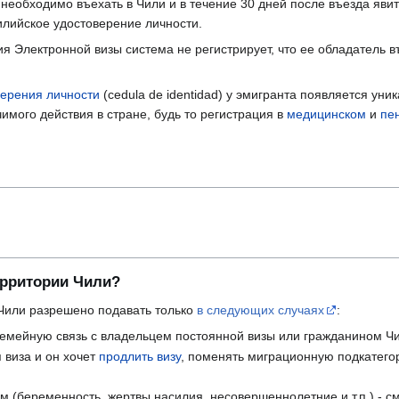
 необходимо въехать в Чили и в течение 30 дней после въезда яви
илийское удостоверение личности.
ия Электронной визы система не регистрирует, что ее обладатель в
верения личности
(cedula de identidad) у эмигранта появляется у
мого действия в стране, будь то регистрация в
медицинском
и
пе
территории Чили?
 Чили разрешено подавать только
в следующих случаях
:
емейную связь с владельцем постоянной визы или гражданином Чи
 виза и он хочет
продлить визу
, поменять миграционную подкатего
 (беременность, жертвы насилия, несовершеннолетние и т.п.) - см