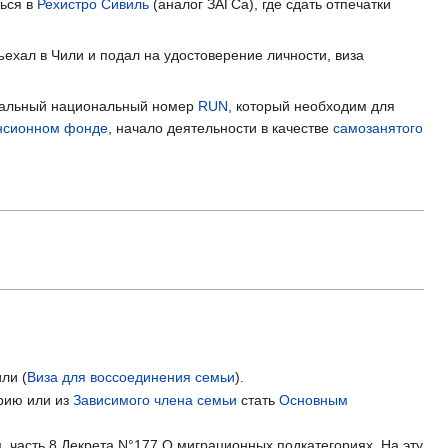
ться в
Рехистро Сивиль
(аналог ЗАГСа), где сдать отпечатки
ъехал в Чили и подал на удостоверение личности, виза
никальный национальный номер
RUN
, который необходим для
нсионном фонде
, начало деятельности в качестве
самозанятого
ли (
Виза для воссоединения семьи
).
рию или из
Зависимого члена семьи
стать
Основным
. часть 8 Декрета N°177 О миграционных подкатегориях. На эту