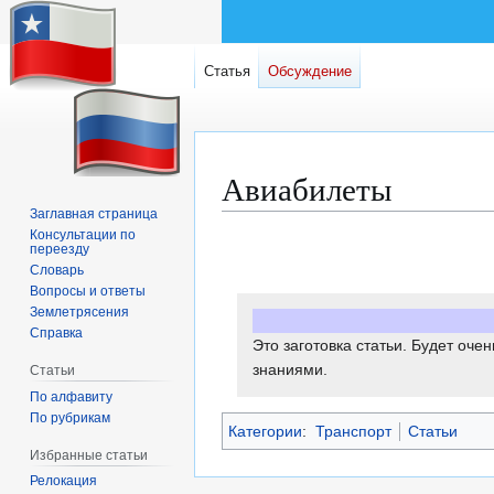
Статья
Обсуждение
Авиабилеты
Заглавная страница
Консультации по
Перейти
Перейти
переезду
к
к
Словарь
навигации
поиску
Вопросы и ответы
Землетрясения
Справка
Это заготовка статьи. Будет оче
знаниями.
Статьи
По алфавиту
По рубрикам
Категории
:
Транспорт
Статьи
Избранные статьи
Релокация