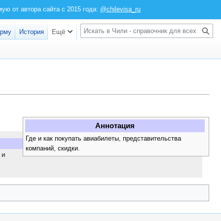
ю от автора сайта с 2015 года:
@chilevisa_ru
Войти
П
орму
История
Ещё
о
и
с
к
Аннотация
Где и как покупать авиабилеты, представительства
компаний, скидки.
 и