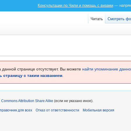
Консультации по Чили и помощь с визами
— напряму
Читать
Смотреть ф
а данной странице отсутствует. Вы можете
найти упоминание данно
ь страницу с таким названием
.
e Commons Attribution Share Alike
(если не указано иное).
справочник для всех
Отказ от ответственности
Мобильная версия