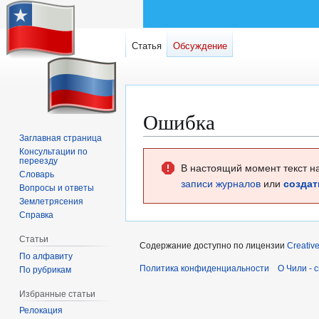
Статья
Обсуждение
Ошибка
Заглавная страница
Консультации по
Перейти
Перейти
переезду
В настоящий момент текст н
к
к
Словарь
записи журналов
или
создат
навигации
поиску
Вопросы и ответы
Землетрясения
Справка
Статьи
Содержание доступно по лицензии
Creativ
По алфавиту
Политика конфиденциальности
О Чили - 
По рубрикам
Избранные статьи
Релокация