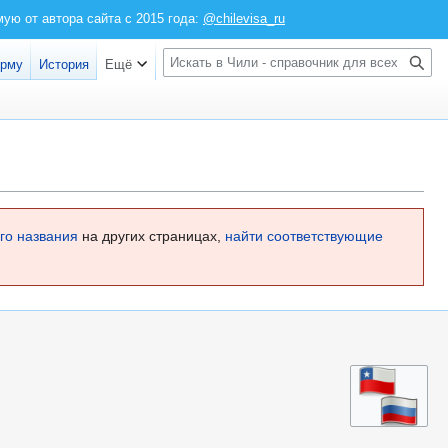
ю от автора сайта с 2015 года:
@chilevisa_ru
Войти
П
орму
История
Ещё
о
и
с
к
го названия
на других страницах,
найти соответствующие