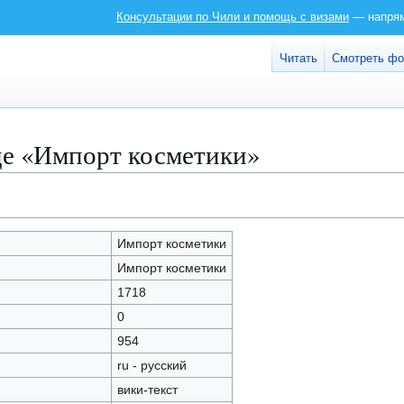
Консультации по Чили и помощь с визами
— напряму
Читать
Смотреть ф
це «Импорт косметики»
Импорт косметики
Импорт косметики
1718
0
954
ru - русский
вики-текст