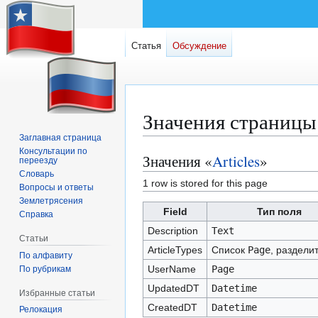
Статья
Обсуждение
Значения страницы
Заглавная страница
Консультации по
Значения «
Articles
»
Перейти
Перейти
переезду
к
к
Словарь
1 row is stored for this page
Вопросы и ответы
навигации
поиску
Землетрясения
Field
Тип поля
Справка
Description
Text
Статьи
ArticleTypes
Список
Page
, раздели
По алфавиту
UserName
Page
По рубрикам
UpdatedDT
Datetime
Избранные статьи
CreatedDT
Datetime
Релокация